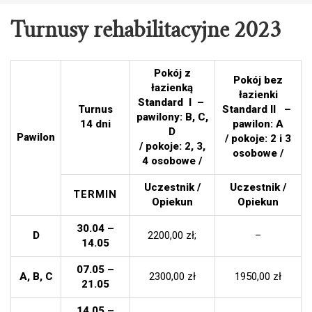
Turnusy rehabilitacyjne 2023
Pokój z
Pokój bez
łazienką
łazienki
Standard I –
Turnus
Standard II –
pawilony: B, C,
14 dni
pawilon: A
D
Pawilon
/ pokoje: 2 i 3
/ pokoje: 2, 3,
osobowe /
4 osobowe /
Uczestnik /
Uczestnik /
TERMIN
Opiekun
Opiekun
30.04 –
D
2200,00 zł;
–
14.05
07.05 –
A, B, C
2300,00 zł
1950,00 zł
21.05
14.05 –