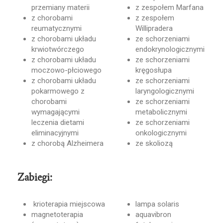
przemiany materii
z zespołem Marfana
z chorobami
z zespołem
reumatycznymi
Willipradera
z chorobami układu
ze schorzeniami
krwiotwórczego
endokrynologicznymi
z chorobami układu
ze schorzeniami
moczowo-płciowego
kręgosłupa
z chorobami układu
ze schorzeniami
pokarmowego z
laryngologicznymi
chorobami
ze schorzeniami
wymagającymi
metabolicznymi
leczenia dietami
ze schorzeniami
eliminacyjnymi
onkologicznymi
z chorobą Alzheimera
ze skoliozą
Zabiegi:
krioterapia miejscowa
lampa solaris
magnetoterapia
aquavibron