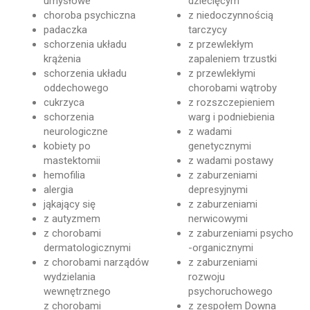
umysłowe
dziecięcym
choroba psychiczna
z niedoczynnością
padaczka
tarczycy
schorzenia układu
z przewlekłym
krążenia
zapaleniem trzustki
schorzenia układu
z przewlekłymi
oddechowego
chorobami wątroby
cukrzyca
z rozszczepieniem
schorzenia
warg i podniebienia
neurologiczne
z wadami
kobiety po
genetycznymi
mastektomii
z wadami postawy
hemofilia
z zaburzeniami
alergia
depresyjnymi
jąkający się
z zaburzeniami
z autyzmem
nerwicowymi
z chorobami
z zaburzeniami psycho
dermatologicznymi
-organicznymi
z chorobami narządów
z zaburzeniami
wydzielania
rozwoju
wewnętrznego
psychoruchowego
z chorobami
z zespołem Downa