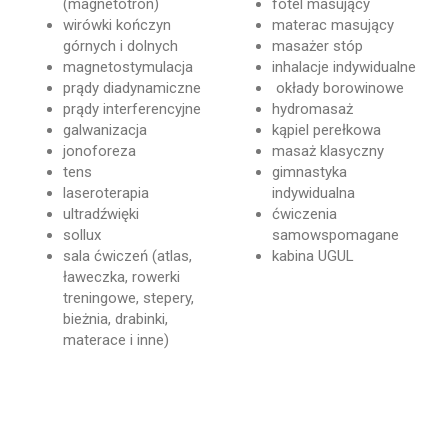
(magnetotron)
fotel masujący
wirówki kończyn
materac masujący
górnych i dolnych
masażer stóp
magnetostymulacja
inhalacje indywidualne
prądy diadynamiczne
okłady borowinowe
prądy interferencyjne
hydromasaż
galwanizacja
kąpiel perełkowa
jonoforeza
masaż klasyczny
tens
gimnastyka
laseroterapia
indywidualna
ultradźwięki
ćwiczenia
sollux
samowspomagane
sala ćwiczeń (atlas,
kabina UGUL
ławeczka, rowerki
treningowe, stepery,
bieżnia, drabinki,
materace i inne)