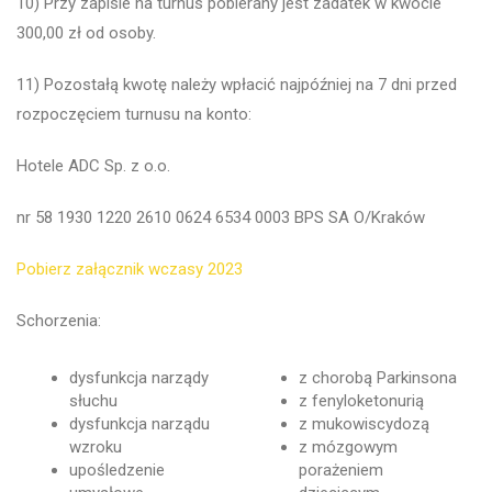
10) Przy zapisie na turnus pobierany jest zadatek w kwocie
300,00 zł od osoby.
11) Pozostałą kwotę należy wpłacić najpóźniej na 7 dni przed
rozpoczęciem turnusu na konto:
Hotele ADC Sp. z o.o.
nr 58 1930 1220 2610 0624 6534 0003 BPS SA O/Kraków
Pobierz załącznik wczasy 2023
Schorzenia:
dysfunkcja narządy
z chorobą Parkinsona
słuchu
z fenyloketonurią
dysfunkcja narządu
z mukowiscydozą
wzroku
z mózgowym
upośledzenie
porażeniem