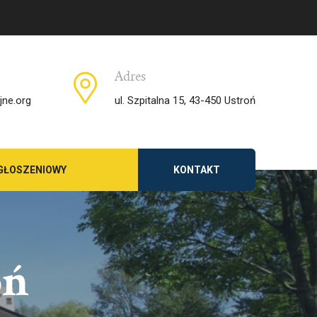
Adres
jne.org
ul. Szpitalna 15, 43-450 Ustroń
GŁOSZENIOWY
KONTAKT
oń