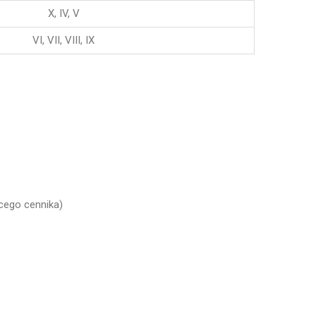
X, IV, V
VI, VII, VIII, IX
cego cennika)