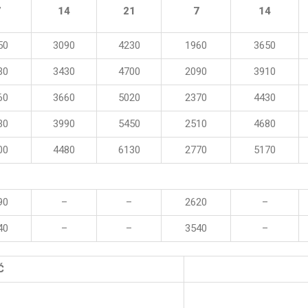
7
14
21
7
14
50
3090
4230
1960
3650
30
3430
4700
2090
3910
60
3660
5020
2370
4430
30
3990
5450
2510
4680
00
4480
6130
2770
5170
90
–
–
2620
–
40
–
–
3540
–
Ć