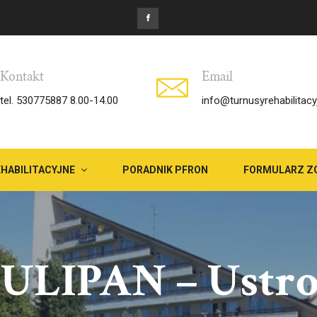
Kontakt
Email
tel. 530775887 8.00-14.00
info@turnusyrehabilitacy
HABILITACYJNE
PORADNIK PFRON
FORMULARZ Z
ULIPAN – Ustr