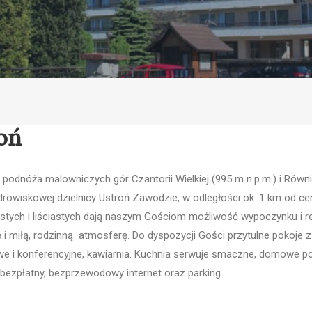
oń
odnóża malowniczych gór Czantorii Wielkiej (995 m n.p.m.) i Równicy
owiskowej dzielnicy Ustroń Zawodzie, w odległości ok. 1 km od cen
stych i liściastych dają naszym Gościom możliwość wypoczynku i re
i miłą, rodzinną atmosferę. Do dyspozycji Gości przytulne pokoje z 
iowe i konferencyjne, kawiarnia. Kuchnia serwuje smaczne, domowe p
 bezpłatny, bezprzewodowy internet oraz parking.