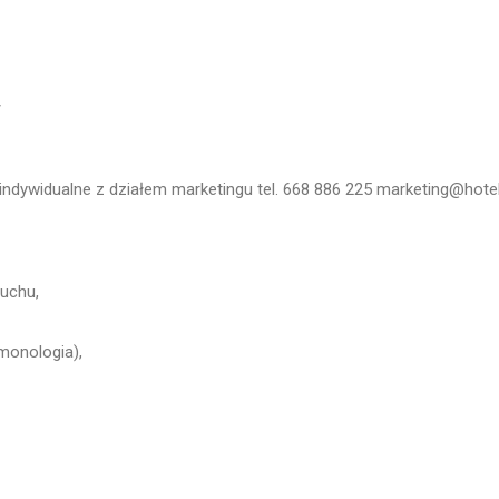
ł
 indywidualne z działem marketingu tel. 668 886 225 marketing@hotel-
uchu,
monologia),